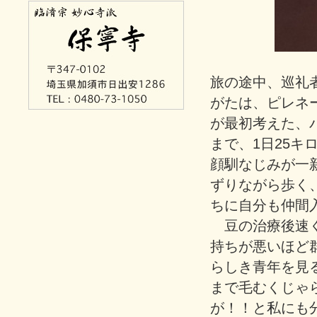
旅の途中、巡礼
がたは、ピレネー
が最初考えた、
まで、1日25キ
顔馴なじみが一
ずりながら歩く
ちに自分も仲間
豆の治療後速く
持ちが悪いほど
らしき青年を見
まで毛むくじゃ
が！！と私にも