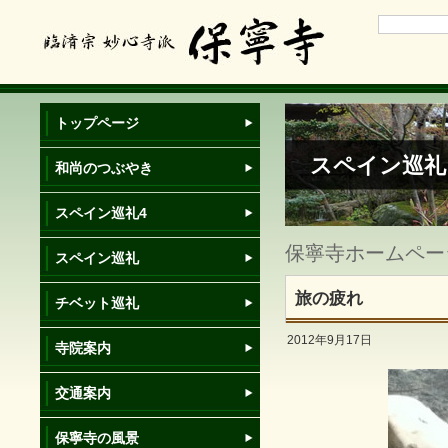
トップページ
スペイン巡礼
和尚のつぶやき
スペイン巡礼4
保寧寺ホームページ
スペイン巡礼
旅の疲れ
チベット巡礼
2012年9月17日
寺院案内
交通案内
保寧寺の風景