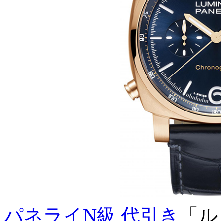
パネライN級 代引き
「ル