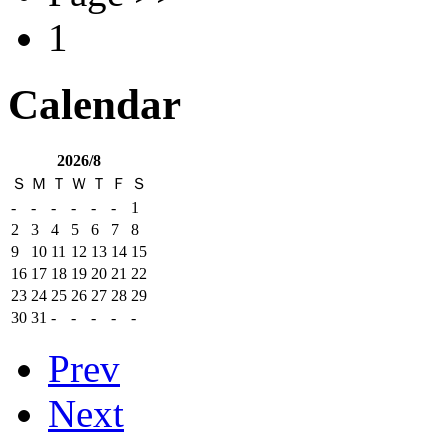
1
Calendar
2026/8
Ｓ
Ｍ
Ｔ
Ｗ
Ｔ
Ｆ
Ｓ
-
-
-
-
-
-
1
2
3
4
5
6
7
8
9
10
11
12
13
14
15
16
17
18
19
20
21
22
23
24
25
26
27
28
29
30
31
-
-
-
-
-
Prev
Next