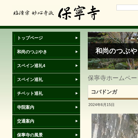
トップページ
和尚のつぶや
和尚のつぶやき
スペイン巡礼4
保寧寺ホームページ
スペイン巡礼
コバドンガ
チベット巡礼
2024年6月15日
寺院案内
交通案内
保寧寺の風景