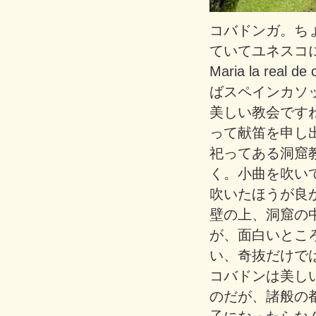
コバドンガ。ち
ていてユネスコにも登
Maria la r
ばスペインカソ
美しい教会です
って献笛を申し
祀ってある洞窟
く。小曲を吹い
吹いたほうが良
壁の上、洞窟の
が、面白いとこ
い、奇抜だけで
コバドンは美し
のだが、諸般の