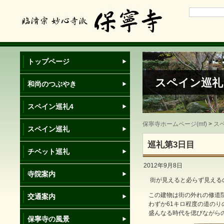
トップページ
スペイン巡礼
和尚のつぶやき
スペイン巡礼4
保寧寺ホームページ(mf)
>
ス
スペイン巡礼
巡礼第3日目
チベット巡礼
2012年9月8日
寺院案内
街が見えると必らず見える
この建物は街の外れの修道
交通案内
わずか61キロ程度の道の
盛んなる時代を偲びながら
保寧寺の風景